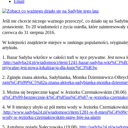
Email
Jeśli nie chcecie niczego ważnego przeoczyć, co działo się na Sadybi
zestawienie. To 20 wiadomości z życia osiedla, które zainteresowały 
czerwca do 31 sierpnia 2016.
W kolejności znajdziecie miejsce w rankingu popularności, oryginalny 
artykułu.
1. Bazar Sadyba wkrótce w całości trafi w ręce prywatne. Jest nowa l
http://sadyba24.pl/wiadomosci/item/1241-bazar-sadyba-wkr%C
prywatne-jest-nowa-lokalizacja-dla-kupc%C3%B3w
2. Zginęła znana aktorka, Sadybianka, Monika Dzienisiewicz-Olbryc
zgin%C4%99%C5%82a-znana-aktorka-sadybianka-monika-dzienisiew
3. Można się bezpiecznie kąpać w Jeziorku Czerniakowskim (30.06)
si%C4%99-bezpiecznie-k%C4%85pa%C4%87-w-jeziorku-czerniak
4. W 8 miesięcy ubyło aż pół metra wody w Jeziorku Czerniakowski
http://www.sadyba24.pl/wiadomosci/item/1281-w-8-miesi%
wody-w-jeziorku-czerniakowskim-sggw-bije-na-alarm
5. Autobusy pojadą Nałęczowską (19.08)
http://sadyba24.pl/wiado