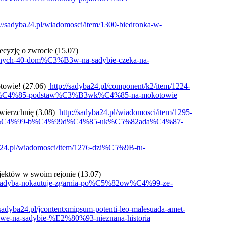
://sadyba24.pl/wiadomosci/item/1300-biedronka-w-
ecyzję o zwrocie (15.07)
olejnych-40-dom%C3%B3w-na-sadybie-czeka-na-
towie! (27.06)
http://sadyba24.pl/component/k2/item/1224-
zn%C4%85-podstaw%C3%B3wk%C4%85-na-mokotowie
wierzchnię (3.08)
http://sadyba24.pl/wiadomosci/item/1295-
iel%C4%99-b%C4%99d%C4%85-uk%C5%82ada%C4%87-
a24.pl/wiadomosci/item/1276-dzi%C5%9B-tu-
jektów w swoim rejonie (13.07)
a-sadyba-nokautuje-zgarnia-po%C5%82ow%C4%99-ze-
/sadyba24.pl/jcontentxmipsum-potenti-leo-malesuada-amet-
we-na-sadybie-%E2%80%93-nieznana-historia