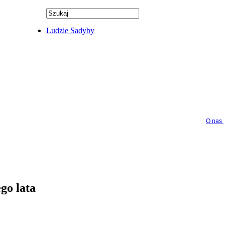
Ludzie Sadyby
O nas
go lata