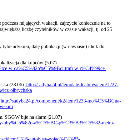
e podczas mijających wakacji, zajrzycie koniecznie na to
największą liczbę czytelników w czasie wakacji, tj. od 25
tytuł artykułu, datę publikacji (w nawiasie) i link do
okalizacja dla kupców (5.07)
3%B3tce-w-ca%C5%82o%C5%9Bci-trafi-w-r%C4%99ce-
hska (28.06)
http://sadyba24.pl/template-features/item/1227-
icz-olbrychska
http://sadyba24.pl/component/k2/item/1233-mo%C5%BCna-
owskim
m. SGGW bije na alarm (21.07)
C4%99cy-uby%C5%82o-a%C5%BC-p%C3%B3%C5%82-metra-
mosci/item/1316-autobusy-pojad%C4%85-