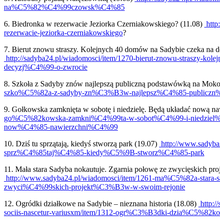
na%C5%82%C4%99czowsk%C4%85
6. Biedronka w rezerwacie Jeziorka Czerniakowskiego? (11.08)
http
rezerwacie-jeziorka-czerniakowskiego
?
7. Bierut znowu straszy. Kolejnych 40 domów na Sadybie czeka na d
http://sadyba24.pl/wiadomosci/item/1270-bierut-znowu-straszy-k
decyzj%C4%99-o-zwrocie
8. Szkoła z Sadyby znów najlepszą publiczną podstawówką na Moko
szko%C5%82a-z-sadyby-zn%C3%B3w-najlepsz%C4%85-public
9. Gołkowska zamknięta w sobotę i niedzielę. Będą układać nową na
go%C5%82kowska-zamkni%C4%99ta-w-sobot%C4%99-i-niedz
now%C4%85-nawierzchni%C4%99
10. Dziś tu sprzątają, kiedyś stworzą park (19.07)
http://www.sadyb
sprz%C4%85taj%C4%85-kiedy%C5%9B-stworz%C4%85-park
11. Mała stara Sadyba nokautuje. Zgarnia połowę ze zwycięskich pro
http://www.sadyba24.pl/wiadomosci/item/1261-ma%C5%82a-star
zwyci%C4%99skich-projekt%C3%B3w-w-swoim-rejonie
12. Ogródki działkowe na Sadybie – nieznana historia (18.08)
http:/
sociis-nascetur-variusxm/item/1312-ogr%C3%B3dki-dzia%C5%82ko