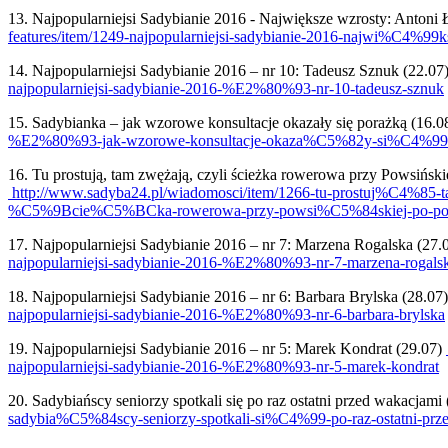
13. Najpopularniejsi Sadybianie 2016 - Największe wzrosty: Antoni 
features/item/1249-najpopularniejsi-sadybianie-2016-najwi%C4%99
14. Najpopularniejsi Sadybianie 2016 – nr 10: Tadeusz Sznuk (22.07
najpopularniejsi-sadybianie-2016-%E2%80%93-nr-10-tadeusz-sznuk
15. Sadybianka – jak wzorowe konsultacje okazały się porażką (16.0
%E2%80%93-jak-wzorowe-konsultacje-okaza%C5%82y-si%C4
16. Tu prostują, tam zwężają, czyli ścieżka rowerowa przy Powsińsk
http://www.sadyba24.pl/wiadomosci/item/1266-tu-prostuj%C4
%C5%9Bcie%C5%BCka-rowerowa-przy-powsi%C5%84skiej-po-po
17. Najpopularniejsi Sadybianie 2016 – nr 7: Marzena Rogalska (27.
najpopularniejsi-sadybianie-2016-%E2%80%93-nr-7-marzena-rogals
18. Najpopularniejsi Sadybianie 2016 – nr 6: Barbara Brylska (28.07
najpopularniejsi-sadybianie-2016-%E2%80%93-nr-6-barbara-brylska
19. Najpopularniejsi Sadybianie 2016 – nr 5: Marek Kondrat (29.07)
najpopularniejsi-sadybianie-2016-%E2%80%93-nr-5-marek-kondrat
20. Sadybiańscy seniorzy spotkali się po raz ostatni przed wakacjami
sadybia%C5%84scy-seniorzy-spotkali-si%C4%99-po-raz-ostatni-prz