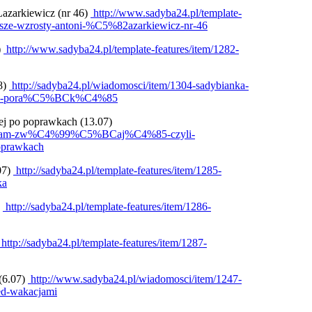
Łazarkiewicz (nr 46)
http://www.sadyba24.pl/template-
ksze-wzrosty-antoni-%C5%82azarkiewicz-nr-46
)
http://www.sadyba24.pl/template-features/item/1282-
8)
http://sadyba24.pl/wiadomosci/item/1304-sadybianka-
%99-pora%C5%BCk%C4%85
iej po poprawkach (13.07)
%85-tam-zw%C4%99%C5%BCaj%C4%85-czyli-
prawkach
07)
http://sadyba24.pl/template-features/item/1285-
ka
)
http://sadyba24.pl/template-features/item/1286-
http://sadyba24.pl/template-features/item/1287-
 (6.07)
http://www.sadyba24.pl/wiadomosci/item/1247-
ed-wakacjami