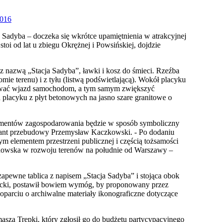
Sadyba – doczeka się wkrótce upamiętnienia w atrakcyjnej
oi od lat u zbiegu Okrężnej i Powsińskiej, dojdzie
 z nazwą „Stacja Sadyba”, ławki i kosz do śmieci. Rzeźba
ie terenu) i z tyłu (listwą podświetlającą). Wokół placyku
okować wjazd samochodom, a tym samym zwiększyć
placyku z płyt betonowych na jasno szare granitowe o
elementów zagospodarowania będzie w sposób symboliczny
ojektant przebudowy Przemysław Kaczkowski. - Po dodaniu
nym elementem przestrzeni publicznej i częścią tożsamości
ilanowska w rozwoju terenów na południe od Warszawy –
apewne tablica z napisem „Stacja Sadyba” i stojąca obok
sucki, postawił bowiem wymóg, by proponowany przez
 oparciu o archiwalne materiały ikonograficzne dotyczące
sza Trepki, który zgłosił go do budżetu partycypacyjnego