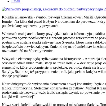
Email
Kolejka wilanowska - symbol rozwoju Czerniakowa i Miasta Ogrodu 
formie. Na kilka dni przed Bożym Narodzeniem do parowozu, który st
podświetlany, stylizowany przystanek.
W ramach małej architektury przybędzie tablica informacyjna, tablica
parowozu będzie podświetlana z przodu (dwoma reflektorami w poziom
postawione zostaną słupki żeliwne typu Syrenka, które mają zabl
bezpieczeństwo zwiedzającym. Zmienić się ma również nawierzchnia 
rozmiarach 30 na 60 centymetrów.
Wszystkie elementy będą stylizowane na historyczne. - Aranżacja 
odzwierciedlała układ małej stacji na trasie kolejki – deklaruje pr
elementów, które proponuje się w projekcie, parowóz stanie się istot
Sadyby. Stanie się też przypomnieniem roli, jaką pełniła kolejka w
dodaje projektant.
Najtrudniejszym do wykonania elementem nowej konstrukcji będzie z
tablica informacyjna. Stołeczny konserwator zabytków, Michał Kra
projektanta stylizowany wzór tablic zastąpić czymś, co powstanie „w
kolejki wilanowskiej”.
Nowa stacja kolejki wilanowskiej to pomysł mieszkańca Sadyby, Toma